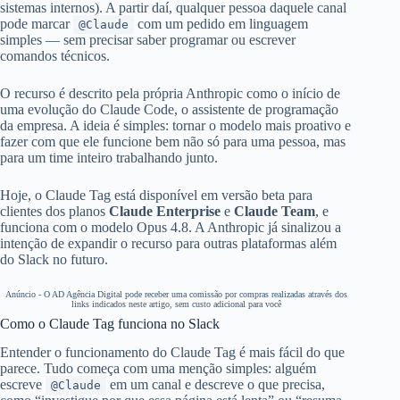
sistemas internos). A partir daí, qualquer pessoa daquele canal
pode marcar
com um pedido em linguagem
@Claude
simples — sem precisar saber programar ou escrever
comandos técnicos.
O recurso é descrito pela própria Anthropic como o início de
uma evolução do Claude Code, o assistente de programação
da empresa. A ideia é simples: tornar o modelo mais proativo e
fazer com que ele funcione bem não só para uma pessoa, mas
para um time inteiro trabalhando junto.
Hoje, o Claude Tag está disponível em versão beta para
clientes dos planos
Claude Enterprise
e
Claude Team
, e
funciona com o modelo Opus 4.8. A Anthropic já sinalizou a
intenção de expandir o recurso para outras plataformas além
do Slack no futuro.
Anúncio - O AD Agência Digital pode receber uma comissão por compras realizadas através dos
links indicados neste artigo, sem custo adicional para você
Como o Claude Tag funciona no Slack
Entender o funcionamento do Claude Tag é mais fácil do que
parece. Tudo começa com uma menção simples: alguém
escreve
em um canal e descreve o que precisa,
@Claude