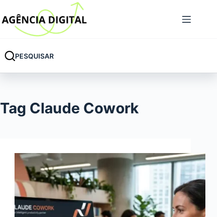
Pular
para
o
conteúdo
PESQUISAR
Tag
Claude Cowork