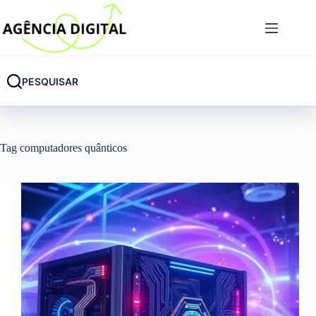
Pular
para
o
conteúdo
PESQUISAR
Tag
computadores quânticos