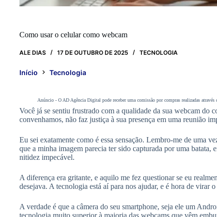
Como usar o celular como webcam
ALE DIAS
17 DE OUTUBRO DE 2025
TECNOLOGIA
Início
Tecnologia
Anúncio - O AD Agência Digital pode receber uma comissão por compras realizadas através do
Você já se sentiu frustrado com a qualidade da sua webcam do c
convenhamos, não faz justiça à sua presença em uma reunião im
Eu sei exatamente como é essa sensação. Lembro-me de uma vez
que a minha imagem parecia ter sido capturada por uma batata
nitidez impecável.
A diferença era gritante, e aquilo me fez questionar se eu realme
desejava. A tecnologia está aí para nos ajudar, e é hora de virar o
A verdade é que a câmera do seu smartphone, seja ele um Andr
tecnologia muito superior à maioria das webcams que vêm embu