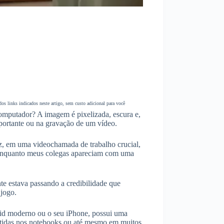
s links indicados neste artigo, sem custo adicional para você
omputador? A imagem é pixelizada, escura e,
portante ou na gravação de um vídeo.
, em uma videochamada de trabalho crucial,
, enquanto meus colegas apareciam com uma
nte estava passando a credibilidade que
 jogo.
oid moderno ou o seu iPhone, possui uma
tidas nos notebooks ou até mesmo em muitos