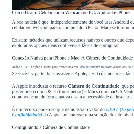
Como Usar o Celular como Webcam no PC: Android e iPhone
A boa notícia é que, independentemente de você usar Android ou
celular em webcam para o computador (PC ou Mac) se tornou mu
Existem métodos que utilizam recursos nativos e outros que dep
explorar as opções mais confiáveis e fáceis de configurar.
Conexão Nativa para iPhone e Mac: A Câmera de Continuidade
Anúncio - O AD Agência Digital pode receber uma comissão por compras realizadas através dos links i
Se você faz parte do ecossistema Apple, a vida é ainda mais fácil
A Apple introduziu o recurso
Câmera de Continuidade
, que p
posteriores) com iOS 16 (ou superior) e Macs com macOS Ventura
como webcam de forma nativa e sem a necessidade de instalar apl
É um recurso poderoso que demonstra o valor do
EEAT (Experiê
Confiabilidade)
da Apple, ao entregar uma solução de alto nível 
Configurando a Câmera de Continuidade