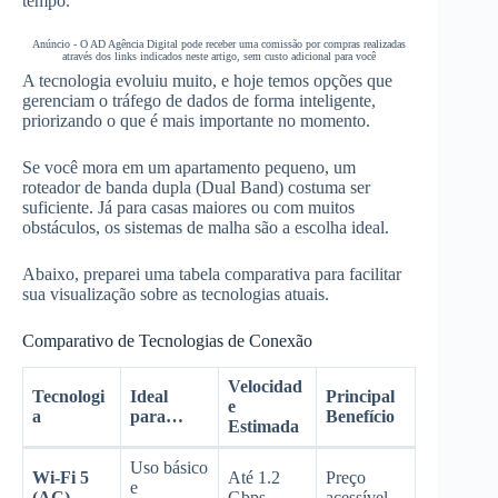
tempo.
Anúncio - O AD Agência Digital pode receber uma comissão por compras realizadas
através dos links indicados neste artigo, sem custo adicional para você
A tecnologia evoluiu muito, e hoje temos opções que
gerenciam o tráfego de dados de forma inteligente,
priorizando o que é mais importante no momento.
Se você mora em um apartamento pequeno, um
roteador de banda dupla (Dual Band) costuma ser
suficiente. Já para casas maiores ou com muitos
obstáculos, os sistemas de malha são a escolha ideal.
Abaixo, preparei uma tabela comparativa para facilitar
sua visualização sobre as tecnologias atuais.
Comparativo de Tecnologias de Conexão
Velocidad
Tecnologi
Ideal
Principal
e
a
para…
Benefício
Estimada
Uso básico
Wi-Fi 5
Até 1.2
Preço
e
(AC)
Gbps
acessível