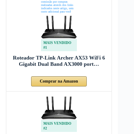
comissão por compras
realizadas através dos links
indicados neste artigo, sem
custo adicional para você
MAIS VENDIDO
#1
Roteador TP-Link Archer AX53 WiFi 6
Gigabit Dual Band AX3000 port…
Comprar na Amazon
MAIS VENDIDO
#2