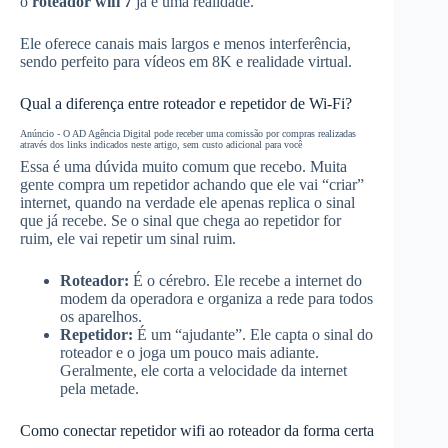
o
roteador wifi 7
já é uma realidade.
Ele oferece canais mais largos e menos interferência,
sendo perfeito para vídeos em 8K e realidade virtual.
Qual a diferença entre roteador e repetidor de Wi-Fi?
Anúncio - O AD Agência Digital pode receber uma comissão por compras realizadas
através dos links indicados neste artigo, sem custo adicional para você
Essa é uma dúvida muito comum que recebo. Muita
gente compra um repetidor achando que ele vai “criar”
internet, quando na verdade ele apenas replica o sinal
que já recebe. Se o sinal que chega ao repetidor for
ruim, ele vai repetir um sinal ruim.
Roteador:
É o cérebro. Ele recebe a internet do
modem da operadora e organiza a rede para todos
os aparelhos.
Repetidor:
É um “ajudante”. Ele capta o sinal do
roteador e o joga um pouco mais adiante.
Geralmente, ele corta a velocidade da internet
pela metade.
Como conectar repetidor wifi ao roteador da forma certa