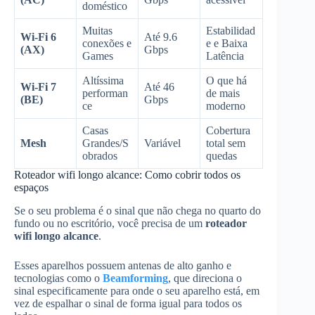
doméstico
Muitas
Estabilidad
Wi-Fi 6
Até 9.6
conexões e
e e Baixa
(AX)
Gbps
Games
Latência
Altíssima
O que há
Wi-Fi 7
Até 46
performan
de mais
(BE)
Gbps
ce
moderno
Casas
Cobertura
Mesh
Grandes/S
Variável
total sem
obrados
quedas
Roteador wifi longo alcance: Como cobrir todos os
espaços
Se o seu problema é o sinal que não chega no quarto do
fundo ou no escritório, você precisa de um
roteador
wifi longo alcance
.
Esses aparelhos possuem antenas de alto ganho e
tecnologias como o
Beamforming
, que direciona o
sinal especificamente para onde o seu aparelho está, em
vez de espalhar o sinal de forma igual para todos os