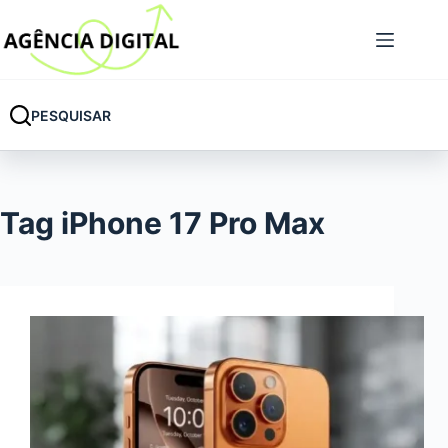
Pular
para
o
conteúdo
PESQUISAR
Tag
iPhone 17 Pro Max