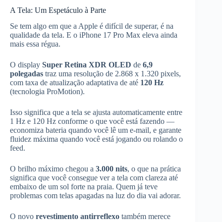
A Tela: Um Espetáculo à Parte
Se tem algo em que a Apple é difícil de superar, é na
qualidade da tela. E o iPhone 17 Pro Max eleva ainda
mais essa régua.
O display
Super Retina XDR OLED
de
6,9
polegadas
traz uma resolução de 2.868 x 1.320 pixels,
com taxa de atualização adaptativa de até
120 Hz
(tecnologia ProMotion).
Isso significa que a tela se ajusta automaticamente entre
1 Hz e 120 Hz conforme o que você está fazendo —
economiza bateria quando você lê um e-mail, e garante
fluidez máxima quando você está jogando ou rolando o
feed.
O brilho máximo chegou a
3.000 nits
, o que na prática
significa que você consegue ver a tela com clareza até
embaixo de um sol forte na praia. Quem já teve
problemas com telas apagadas na luz do dia vai adorar.
O novo
revestimento antirreflexo
também merece