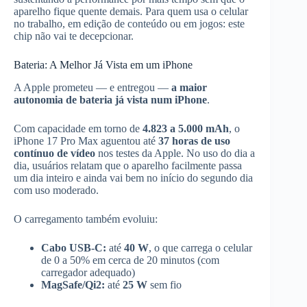
aparelho fique quente demais. Para quem usa o celular
no trabalho, em edição de conteúdo ou em jogos: este
chip não vai te decepcionar.
Bateria: A Melhor Já Vista em um iPhone
A Apple prometeu — e entregou —
a maior
autonomia de bateria já vista num iPhone
.
Com capacidade em torno de
4.823 a 5.000 mAh
, o
iPhone 17 Pro Max aguentou até
37 horas de uso
contínuo de vídeo
nos testes da Apple. No uso do dia a
dia, usuários relatam que o aparelho facilmente passa
um dia inteiro e ainda vai bem no início do segundo dia
com uso moderado.
O carregamento também evoluiu:
Cabo USB-C:
até
40 W
, o que carrega o celular
de 0 a 50% em cerca de 20 minutos (com
carregador adequado)
MagSafe/Qi2:
até
25 W
sem fio