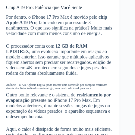
Chip A19 Pro: Potência que Você Sente
Por dentro, o iPhone 17 Pro Max é movido pelo
chip
Apple A19 Pro
, fabricado em processo de 3
nanômetros. O que isso significa na prática? Muito mais
velocidade com muito menos consumo de energia.
O processador conta com
12 GB de RAM
LPDDR5X
, uma evolução importante em relação ao
modelo anterior. Isso garante que múltiplos aplicativos
fiquem abertos sem precisar ser recarregados, edição de
vídeos em 4K acontece em segundos e jogos pesados
rodam de forma absolutamente fluida.
Anúncio - O AD Agência Digital pode receber uma comissão por compras realizadas
através dos links indicados neste artigo, sem custo adicional para você
Outro ponto relevante é o sistema de
resfriamento por
evaporação
presente no iPhone 17 Pro Max. Em
modelos anteriores, durante sessões longas de jogos ou
exportação de vídeos pesados, o aparelho esquentava e
o desempenho caia.
Aqui, o calor é dissipado de forma muito mais eficiente,
sustentando a performance por mais tempo sem que o