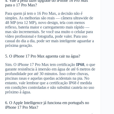
4. Vale a pena fazer upgrade do iPhone 16 Pro Max
para o 17 Pro Max?
Para quem já tem o 16 Pro Max, a decisão não é
simples. As melhorias são reais — câmera ultrawide de
48 MP (era 12 MP), novo design, tela com menos
reflexo, bateria maior e carregamento mais rápido —
mas são incrementais. Se você usa muito o celular para
vídeo profissional e fotografia, pode valer. Para uso
casual do dia a dia, pode ser mais inteligente aguardar a
próxima geração.
5. O iPhone 17 Pro Max aguenta cair na água?
Sim. O iPhone 17 Pro Max tem certificação
IP68
, o que
garante resistência à imersão em água de até 6 metros de
profundidade por até 30 minutos. Isso cobre chuvas,
piscinas rasas e aquelas quedas acidentais na pia. No
entanto, vale lembrar que a certificação IP68 é medida
em condições controladas e não substitui cautela no uso
próximo à água.
6. O Apple Intelligence já funciona em português no
iPhone 17 Pro Max?