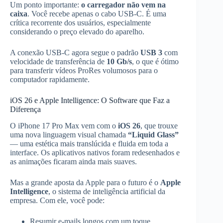
Um ponto importante:
o carregador não vem na
caixa
. Você recebe apenas o cabo USB-C. É uma
crítica recorrente dos usuários, especialmente
considerando o preço elevado do aparelho.
A conexão USB-C agora segue o padrão
USB 3
com
velocidade de transferência de
10 Gb/s
, o que é ótimo
para transferir vídeos ProRes volumosos para o
computador rapidamente.
iOS 26 e Apple Intelligence: O Software que Faz a
Diferença
O iPhone 17 Pro Max vem com o
iOS 26
, que trouxe
uma nova linguagem visual chamada
“Liquid Glass”
— uma estética mais translúcida e fluida em toda a
interface. Os aplicativos nativos foram redesenhados e
as animações ficaram ainda mais suaves.
Mas a grande aposta da Apple para o futuro é o
Apple
Intelligence
, o sistema de inteligência artificial da
empresa. Com ele, você pode:
Resumir e-mails longos com um toque