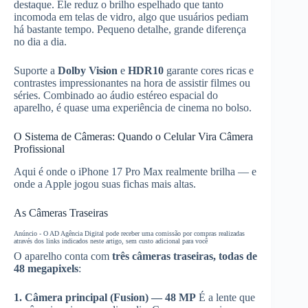
destaque. Ele reduz o brilho espelhado que tanto
incomoda em telas de vidro, algo que usuários pediam
há bastante tempo. Pequeno detalhe, grande diferença
no dia a dia.
Suporte a
Dolby Vision
e
HDR10
garante cores ricas e
contrastes impressionantes na hora de assistir filmes ou
séries. Combinado ao áudio estéreo espacial do
aparelho, é quase uma experiência de cinema no bolso.
O Sistema de Câmeras: Quando o Celular Vira Câmera
Profissional
Aqui é onde o iPhone 17 Pro Max realmente brilha — e
onde a Apple jogou suas fichas mais altas.
As Câmeras Traseiras
Anúncio - O AD Agência Digital pode receber uma comissão por compras realizadas
através dos links indicados neste artigo, sem custo adicional para você
O aparelho conta com
três câmeras traseiras, todas de
48 megapixels
:
1. Câmera principal (Fusion) — 48 MP
É a lente que