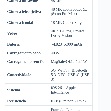
Câmera ultrawide
48 MP
48 MP, zoom óptico 5x
Câmera teleobjetiva
(8x no Pro Max)
Câmera frontal
18 MP, Center Stage
4K a 120 fps, ProRes,
Vídeo
Dolby Vision
Bateria
~4.823–5.000 mAh
Carregamento cabo
40 W
Carregamento sem fio
MagSafe/Qi2 até 25 W
5G, Wi-Fi 7, Bluetooth
Conectividade
5.3, NFC, USB-C (USB
3)
iOS 26 + Apple
Sistema
Intelligence
Resistência
IP68 (6 m por 30 min)
Prateado, Laranja-