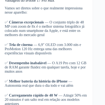
Vantagens do iPhone 17 Pro Max
Vamos ser diretos sobre o que realmente impressiona
nesse aparelho:
✅
Câmeras excepcionais
— O conjunto triplo de 48
MP com zoom de 8x é o melhor sistema fotográfico já
colocado num smartphone da Apple, e está entre os
melhores do mercado geral
✅
Tela de cinema
— 6,9″ OLED com 3.000 nits e
ProMotion 120 Hz entrega uma das melhores
experiências visuais disponíveis
✅
Desempenho inabalável
— O A19 Pro com 12 GB
de RAM garante fluidez em qualquer tarefa, hoje e por
muitos anos
✅
Melhor bateria da história do iPhone
—
Autonomia real que dura o dia todo e vai além
✅
Carregamento rápido de 40 W
— Atingir 50% em
20 minutos é um salto real em relação aos modelos
anteriores