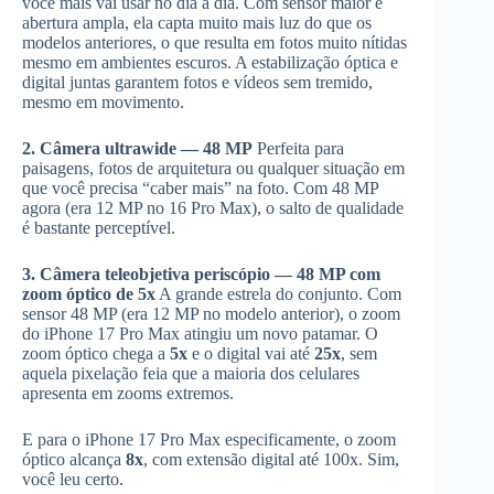
você mais vai usar no dia a dia. Com sensor maior e
abertura ampla, ela capta muito mais luz do que os
modelos anteriores, o que resulta em fotos muito nítidas
mesmo em ambientes escuros. A estabilização óptica e
digital juntas garantem fotos e vídeos sem tremido,
mesmo em movimento.
2. Câmera ultrawide — 48 MP
Perfeita para
paisagens, fotos de arquitetura ou qualquer situação em
que você precisa “caber mais” na foto. Com 48 MP
agora (era 12 MP no 16 Pro Max), o salto de qualidade
é bastante perceptível.
3. Câmera teleobjetiva periscópio — 48 MP com
zoom óptico de 5x
A grande estrela do conjunto. Com
sensor 48 MP (era 12 MP no modelo anterior), o zoom
do iPhone 17 Pro Max atingiu um novo patamar. O
zoom óptico chega a
5x
e o digital vai até
25x
, sem
aquela pixelação feia que a maioria dos celulares
apresenta em zooms extremos.
E para o iPhone 17 Pro Max especificamente, o zoom
óptico alcança
8x
, com extensão digital até 100x. Sim,
você leu certo.