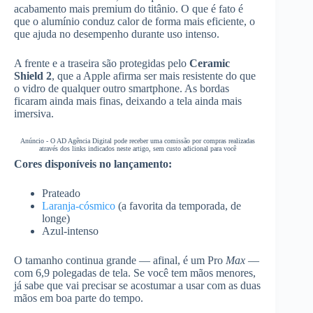
acabamento mais premium do titânio. O que é fato é
que o alumínio conduz calor de forma mais eficiente, o
que ajuda no desempenho durante uso intenso.
A frente e a traseira são protegidas pelo
Ceramic
Shield 2
, que a Apple afirma ser mais resistente do que
o vidro de qualquer outro smartphone. As bordas
ficaram ainda mais finas, deixando a tela ainda mais
imersiva.
Anúncio - O AD Agência Digital pode receber uma comissão por compras realizadas
através dos links indicados neste artigo, sem custo adicional para você
Cores disponíveis no lançamento:
Prateado
Laranja-cósmico
(a favorita da temporada, de
longe)
Azul-intenso
O tamanho continua grande — afinal, é um Pro
Max
—
com 6,9 polegadas de tela. Se você tem mãos menores,
já sabe que vai precisar se acostumar a usar com as duas
mãos em boa parte do tempo.