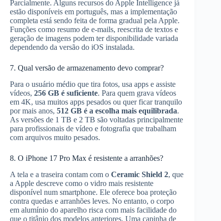
Parcialmente. Alguns recursos do Apple Intelligence já
estão disponíveis em português, mas a implementação
completa está sendo feita de forma gradual pela Apple.
Funções como resumo de e-mails, reescrita de textos e
geração de imagens podem ter disponibilidade variada
dependendo da versão do iOS instalada.
7. Qual versão de armazenamento devo comprar?
Para o usuário médio que tira fotos, usa apps e assiste
vídeos,
256 GB é suficiente
. Para quem grava vídeos
em 4K, usa muitos apps pesados ou quer ficar tranquilo
por mais anos,
512 GB é a escolha mais equilibrada
.
As versões de 1 TB e 2 TB são voltadas principalmente
para profissionais de vídeo e fotografia que trabalham
com arquivos muito pesados.
8. O iPhone 17 Pro Max é resistente a arranhões?
A tela e a traseira contam com o
Ceramic Shield 2
, que
a Apple descreve como o vidro mais resistente
disponível num smartphone. Ele oferece boa proteção
contra quedas e arranhões leves. No entanto, o corpo
em alumínio do aparelho risca com mais facilidade do
que o titânio dos modelos anteriores. Uma capinha de