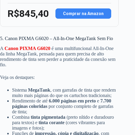
R$845,40
Comprar na Amazon
5. Canon PIXMA G6020 – All-In-One MegaTank Sem Fio
A
Canon PIXMA G6020
é uma multifuncional All-In-One
da linha MegaTank, pensada para quem precisa de alto
rendimento de tinta sem perder a praticidade da conexão sem
fio.
Veja os destaques:
Sistema
MegaTank
, com garrafas de tinta que rendem
muito mais páginas do que os cartuchos tradicionais;
Rendimento de até
6.000 páginas em preto
e
7.700
páginas coloridas
por conjunto completo de garrafas
de tinta;
Combina
tinta pigmentada
(preto nítido e duradouro
para textos) e
tinta corante
(cores vibrantes para
imagens e fotos);
Funções de
impressão, cópia e digitalização
, com