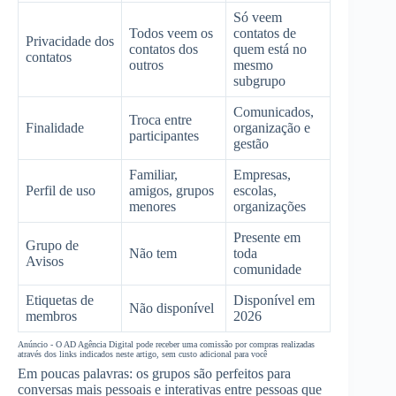
Só veem
Todos veem os
contatos de
Privacidade dos
contatos dos
quem está no
contatos
outros
mesmo
subgrupo
Comunicados,
Troca entre
Finalidade
organização e
participantes
gestão
Familiar,
Empresas,
Perfil de uso
amigos, grupos
escolas,
menores
organizações
Presente em
Grupo de
Não tem
toda
Avisos
comunidade
Etiquetas de
Disponível em
Não disponível
membros
2026
Anúncio - O AD Agência Digital pode receber uma comissão por compras realizadas
através dos links indicados neste artigo, sem custo adicional para você
Em poucas palavras: os grupos são perfeitos para
conversas mais pessoais e interativas entre pessoas que