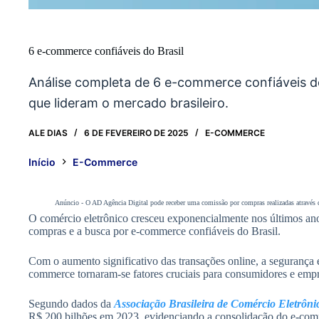
6 e-commerce confiáveis do Brasil
Análise completa de 6 e-commerce confiáveis d
que lideram o mercado brasileiro.
ALE DIAS
6 DE FEVEREIRO DE 2025
E-COMMERCE
Início
E-Commerce
Anúncio - O AD Agência Digital pode receber uma comissão por compras realizadas através do
O comércio eletrônico cresceu exponencialmente nos últimos an
compras e a busca por e-commerce confiáveis do Brasil.
Com o aumento significativo das transações online, a segurança e
commerce tornaram-se fatores cruciais para consumidores e empr
Segundo dados da
Associação Brasileira de Comércio Eletrôni
R$ 200 bilhões em 2023, evidenciando a consolidação do e-com