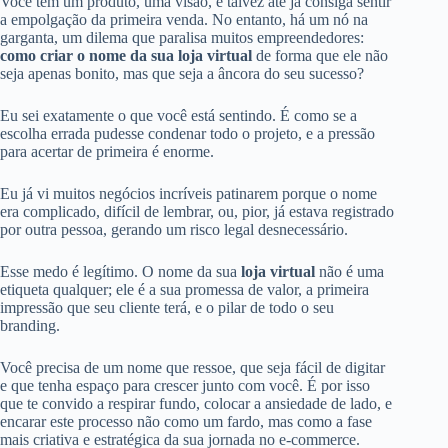
Você tem um produto, uma visão, e talvez até já consiga sentir
a empolgação da primeira venda. No entanto, há um nó na
garganta, um dilema que paralisa muitos empreendedores:
como criar o nome da sua loja virtual
de forma que ele não
seja apenas bonito, mas que seja a âncora do seu sucesso?
Eu sei exatamente o que você está sentindo. É como se a
escolha errada pudesse condenar todo o projeto, e a pressão
para acertar de primeira é enorme.
Eu já vi muitos negócios incríveis patinarem porque o nome
era complicado, difícil de lembrar, ou, pior, já estava registrado
por outra pessoa, gerando um risco legal desnecessário.
Esse medo é legítimo. O nome da sua
loja virtual
não é uma
etiqueta qualquer; ele é a sua promessa de valor, a primeira
impressão que seu cliente terá, e o pilar de todo o seu
branding.
Você precisa de um nome que ressoe, que seja fácil de digitar
e que tenha espaço para crescer junto com você. É por isso
que te convido a respirar fundo, colocar a ansiedade de lado, e
encarar este processo não como um fardo, mas como a fase
mais criativa e estratégica da sua jornada no e-commerce.