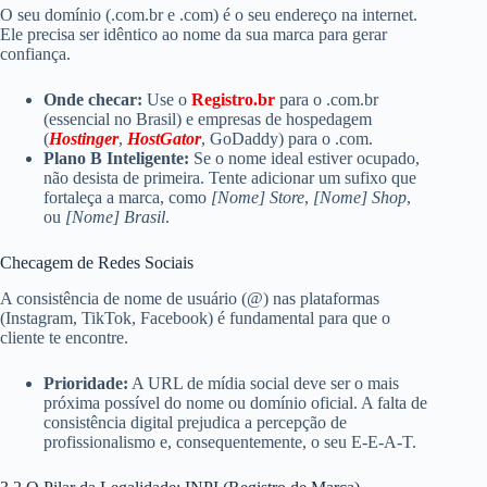
O seu domínio (.com.br e .com) é o seu endereço na internet.
Ele precisa ser idêntico ao nome da sua marca para gerar
confiança.
Onde checar:
Use o
Registro.br
para o .com.br
(essencial no Brasil) e empresas de hospedagem
(
Hostinger
,
HostGator
, GoDaddy) para o .com.
Plano B Inteligente:
Se o nome ideal estiver ocupado,
não desista de primeira. Tente adicionar um sufixo que
fortaleça a marca, como
[Nome] Store
,
[Nome] Shop
,
ou
[Nome] Brasil
.
Checagem de Redes Sociais
A consistência de nome de usuário (@) nas plataformas
(Instagram, TikTok, Facebook) é fundamental para que o
cliente te encontre.
Prioridade:
A URL de mídia social deve ser o mais
próxima possível do nome ou domínio oficial. A falta de
consistência digital prejudica a percepção de
profissionalismo e, consequentemente, o seu E-E-A-T.