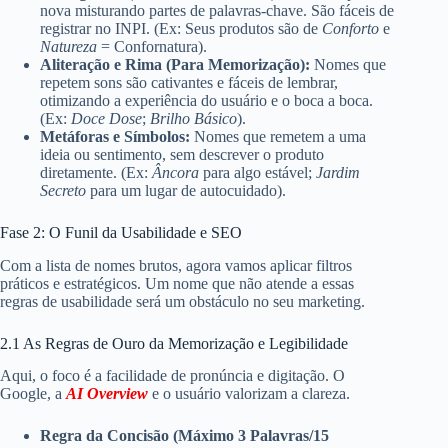
nova misturando partes de palavras-chave. São fáceis de
registrar no INPI. (Ex: Seus produtos são de
Conforto
e
Natureza
= Confornatura).
Aliteração e Rima (Para Memorização):
Nomes que
repetem sons são cativantes e fáceis de lembrar,
otimizando a experiência do usuário e o boca a boca.
(Ex:
Doce
Dose
;
Brilho
Básico
).
Metáforas e Símbolos:
Nomes que remetem a uma
ideia ou sentimento, sem descrever o produto
diretamente. (Ex:
Âncora
para algo estável;
Jardim
Secreto
para um lugar de autocuidado).
Fase 2: O Funil da Usabilidade e SEO
Com a lista de nomes brutos, agora vamos aplicar filtros
práticos e estratégicos. Um nome que não atende a essas
regras de usabilidade será um obstáculo no seu marketing.
2.1 As Regras de Ouro da Memorização e Legibilidade
Aqui, o foco é a facilidade de pronúncia e digitação. O
Google, a
AI Overview
e o usuário valorizam a clareza.
Regra da Concisão (Máximo 3 Palavras/15