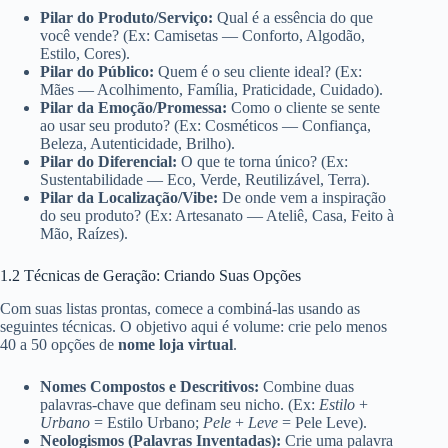
Pilar do Produto/Serviço:
Qual é a essência do que
você vende? (Ex: Camisetas — Conforto, Algodão,
Estilo, Cores).
Pilar do Público:
Quem é o seu cliente ideal? (Ex:
Mães — Acolhimento, Família, Praticidade, Cuidado).
Pilar da Emoção/Promessa:
Como o cliente se sente
ao usar seu produto? (Ex: Cosméticos — Confiança,
Beleza, Autenticidade, Brilho).
Pilar do Diferencial:
O que te torna único? (Ex:
Sustentabilidade — Eco, Verde, Reutilizável, Terra).
Pilar da Localização/Vibe:
De onde vem a inspiração
do seu produto? (Ex: Artesanato — Ateliê, Casa, Feito à
Mão, Raízes).
1.2 Técnicas de Geração: Criando Suas Opções
Com suas listas prontas, comece a combiná-las usando as
seguintes técnicas. O objetivo aqui é volume: crie pelo menos
40 a 50 opções de
nome loja virtual
.
Nomes Compostos e Descritivos:
Combine duas
palavras-chave que definam seu nicho. (Ex:
Estilo
+
Urbano
= Estilo Urbano;
Pele
+
Leve
= Pele Leve).
Neologismos (Palavras Inventadas):
Crie uma palavra