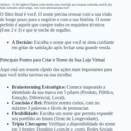
Anúncio - O AD Agência Digital pode receber uma comissão por compras realizadas através dos
links indicados neste artigo, sem custo adicional para você
O filtro final é você. O nome precisa ressoar com a sua visão
de longo prazo para o negócio e com a sua história. O nome
perfeito é aquele que cumpre todos os requisitos técnicos
(Fase 2 e 3) e que te enche de orgulho.
A Decisão:
Escolha o nome que você se sinta confiante
em gritar de satisfação após fechar uma grande venda.
Principais Pontos para Criar o Nome da Sua Loja Virtual
Aqui está um resumo rápido das ações mais importantes para
que você tenha sucesso na sua escolha:
Brainstorming Estratégico:
Comece mapeando a
identidade da sua marca em 5 pilares (Produto, Público,
Emoção, Diferencial, Local).
Concisão é Rei:
Priorize nomes curtos, com no
máximo 3 palavras e fáceis de pronunciar.
Flexibilidade:
Escolha um nome que permita expandir
seu portfólio no futuro (Teste de Longevidade).
Tripla Checagem:
Verifique a disponibilidade do nome
em 3 frentes: Domínio (.com.br e .com), Redes Sociais