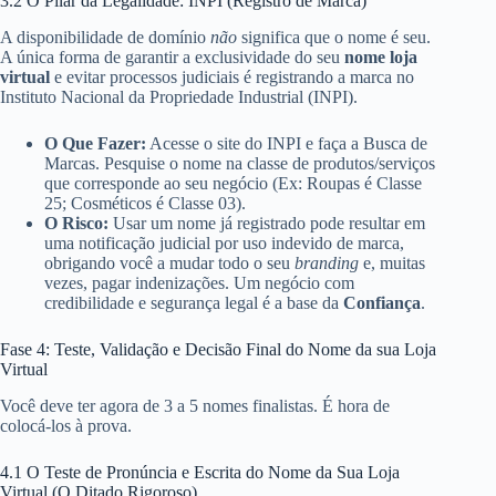
3.2 O Pilar da Legalidade: INPI (Registro de Marca)
A disponibilidade de domínio
não
significa que o nome é seu.
A única forma de garantir a exclusividade do seu
nome loja
virtual
e evitar processos judiciais é registrando a marca no
Instituto Nacional da Propriedade Industrial (INPI).
O Que Fazer:
Acesse o site do INPI e faça a Busca de
Marcas. Pesquise o nome na classe de produtos/serviços
que corresponde ao seu negócio (Ex: Roupas é Classe
25; Cosméticos é Classe 03).
O Risco:
Usar um nome já registrado pode resultar em
uma notificação judicial por uso indevido de marca,
obrigando você a mudar todo o seu
branding
e, muitas
vezes, pagar indenizações. Um negócio com
credibilidade e segurança legal é a base da
Confiança
.
Fase 4: Teste, Validação e Decisão Final do Nome da sua Loja
Virtual
Você deve ter agora de 3 a 5 nomes finalistas. É hora de
colocá-los à prova.
4.1 O Teste de Pronúncia e Escrita do Nome da Sua Loja
Virtual (O Ditado Rigoroso)