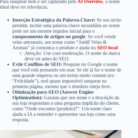
Para ranquear bem e ser capturado pelo
AI Overview
, o nome
ideal deve ter relevância.
Inserção Estratégica da Palavra-Chave:
Se seu nicho
permitir, incluir uma palavra-chave secundária no nome
pode ser um enorme impulso inicial para o
ranqueamento de artigos no google
. Se você vende
velas artesanais, um nome como “Ateliê Velas &
Aromas” já comunica o produto e ajuda no
SEO local
.
Atenção:
Use com moderação. O nome da marca
deve vir antes do SEO.
Evite Conflitos de SEO:
Pesquise no Google o nome
que você está pensando em usar. Se ele já for o nome de
uma grande empresa ou um termo muito comum (ex:
“Felicidade”), será quase impossível ranquear na
primeira página, mesmo que o domínio esteja livre.
Otimização para AEO (Answer Engine
Optimization):
Garanta que seu nome e a descrição da
sua loja respondam a uma pergunta implícita do cliente,
como “Onde encontro [produto]?”. Um nome claro
ajuda a IA a entender e apresentar sua loja como uma
resposta.