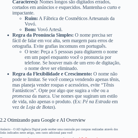
Caracteres):
Nomes longos são digitados errados,
cortados em anúncios e esquecidos. Mantenha-o curto e
impactante.
Ruim:
A Fábrica de Cosméticos Artesanais da
Vovó.
Bom:
Vovó Artesã.
Regra da Pronúncia Simples:
O nome precisa ser
fácil de falar em voz alta, sem margem para erros de
ortografia. Evite grafias incomuns em português.
O teste: Peça a 5 pessoas para digitarem o nome
em um papel enquanto você o pronuncia por
telefone. Se houver mais de um erro de digitação,
o nome deve ser eliminado.
Regra da Flexibilidade e Crescimento:
O nome não
pode te limitar. Se você começa vendendo apenas tênis,
mas planeja vender roupas e acessórios, evite “Tênis
Fantásticos”. Opte por algo que sugira a
vibe
ou a
promessa
da marca. Use nomes que sugiram um estilo
de vida, não apenas o produto. (Ex:
Pé na Estrada
em
vez de
Loja de Botas
).
2.2 Otimizando para Google e AI Overview
Anúncio - O AD Agência Digital pode receber uma comissão por compras realizadas através dos
links indicados neste artigo, sem custo adicional para você