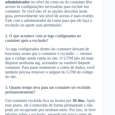
administrador
no nível da conta ou do container têm
acesso às configurações necessárias para excluir um
container. Se você não vê as opções descritas neste
guia, provavelmente seu nível de acesso é mais restrito.
Fale com o administrador da conta para que ele faça a
exclusão ou ajuste suas permissões.
2. O que acontece com as tags configuradas no
container após a exclusão?
As tags configuradas dentro do container deixam de
funcionar assim que o container é excluído — mesmo
que o código ainda esteja no site. O GTM não irá mais
disparar nenhuma tag, acionador ou variável daquele
container. Para parar totalmente a coleta de dados, você
também precisa remover o snippet do GTM do código
do site.
3. Quanto tempo leva para um container ser excluído
permanentemente?
Um container excluído fica na lixeira por
30 dias
. Após
esse prazo, ele é removido de forma permanente e não
pode ser recuperado por nenhum meio. Por isso, se tiver
dúvidas sobre a exclusão, aguarde um pouco antes de