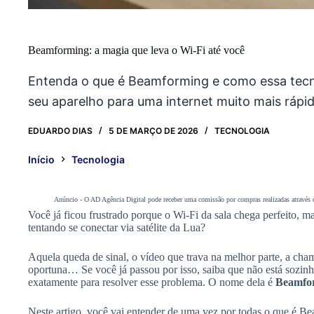
Beamforming: a magia que leva o Wi-Fi até você
Entenda o que é Beamforming e como essa tecno
seu aparelho para uma internet muito mais rápid
EDUARDO DIAS
5 DE MARÇO DE 2026
TECNOLOGIA
Início
Tecnologia
Anúncio - O AD Agência Digital pode receber uma comissão por compras realizadas através do
Você já ficou frustrado porque o Wi-Fi da sala chega perfeito, m
tentando se conectar via satélite da Lua?
Aquela queda de sinal, o vídeo que trava na melhor parte, a ch
oportuna… Se você já passou por isso, saiba que não está sozin
exatamente para resolver esse problema. O nome dela é
Beamfo
Neste artigo, você vai entender de uma vez por todas o que é B