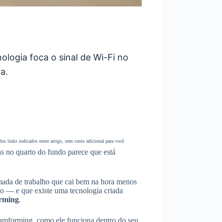
logia foca o sinal de Wi-Fi no
a.
s links indicados neste artigo, sem custo adicional para você
as no quarto do fundo parece que está
amada de trabalho que cai bem na hora menos
ho — e que existe uma tecnologia criada
rming
.
eamforming, como ele funciona dentro do seu