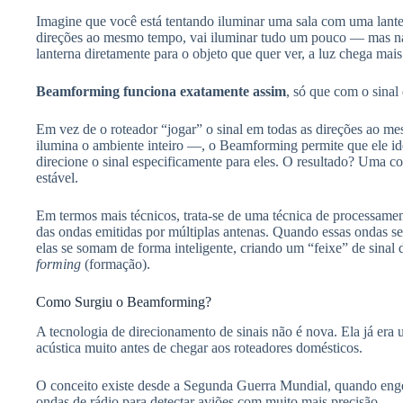
Imagine que você está tentando iluminar uma sala com uma lanter
direções ao mesmo tempo, vai iluminar tudo um pouco — mas na
lanterna diretamente para o objeto que quer ver, a luz chega mais
Beamforming funciona exatamente assim
, só que com o sinal
Em vez de o roteador “jogar” o sinal em todas as direções a
ilumina o ambiente inteiro —, o Beamforming permite que ele ide
direcione o sinal especificamente para eles. O resultado? Uma c
estável.
Em termos mais técnicos, trata-se de uma técnica de processamen
das ondas emitidas por múltiplas antenas. Quando essas ondas se
elas se somam de forma inteligente, criando um “feixe” de sina
forming
(formação).
Como Surgiu o Beamforming?
A tecnologia de direcionamento de sinais não é nova. Ela já era 
acústica muito antes de chegar aos roteadores domésticos.
O conceito existe desde a Segunda Guerra Mundial, quando eng
ondas de rádio para detectar aviões com muito mais precisão.