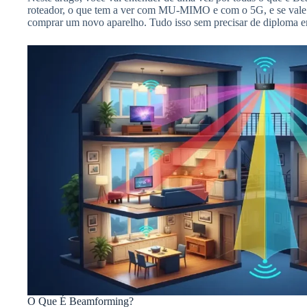
roteador, o que tem a ver com MU-MIMO e com o 5G, e se vale a
comprar um novo aparelho. Tudo isso sem precisar de diploma e
O Que É Beamforming?