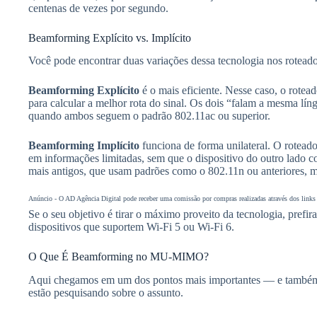
centenas de vezes por segundo.
Beamforming Explícito vs. Implícito
Você pode encontrar duas variações dessa tecnologia nos rotead
Beamforming Explícito
é o mais eficiente. Nesse caso, o rotea
para calcular a melhor rota do sinal. Os dois “falam a mesma líng
quando ambos seguem o padrão 802.11ac ou superior.
Beamforming Implícito
funciona de forma unilateral. O roteado
em informações limitadas, sem que o dispositivo do outro lado co
mais antigos, que usam padrões como o 802.11n ou anteriores, 
Anúncio - O AD Agência Digital pode receber uma comissão por compras realizadas através dos links i
Se o seu objetivo é tirar o máximo proveito da tecnologia, prefi
dispositivos que suportem Wi-Fi 5 ou Wi-Fi 6.
O Que É Beamforming no MU-MIMO?
Aqui chegamos em um dos pontos mais importantes — e também
estão pesquisando sobre o assunto.