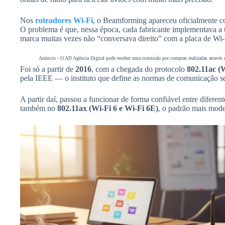
Nos
roteadores Wi-Fi
, o Beamforming apareceu oficialmente 
O problema é que, nessa época, cada fabricante implementava a t
marca muitas vezes não “conversava direito” com a placa de Wi-
Anúncio - O AD Agência Digital pode receber uma comissão por compras realizadas através do
Foi só a partir de
2016
, com a chegada do protocolo
802.11ac (W
pela IEEE — o instituto que define as normas de comunicação s
A partir daí, passou a funcionar de forma confiável entre diferent
também no
802.11ax (Wi-Fi 6 e Wi-Fi 6E)
, o padrão mais mod