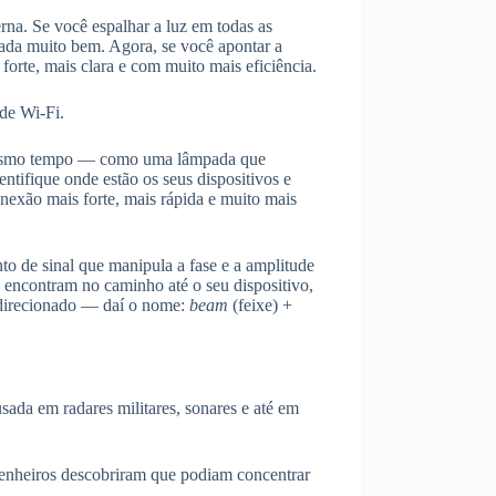
na. Se você espalhar a luz em todas as
da muito bem. Agora, se você apontar a
 forte, mais clara e com muito mais eficiência.
 de Wi-Fi.
o mesmo tempo — como uma lâmpada que
ntifique onde estão os seus dispositivos e
onexão mais forte, mais rápida e muito mais
to de sinal que manipula a fase e a amplitude
 encontram no caminho até o seu dispositivo,
l direcionado — daí o nome:
beam
(feixe) +
usada em radares militares, sonares e até em
enheiros descobriram que podiam concentrar