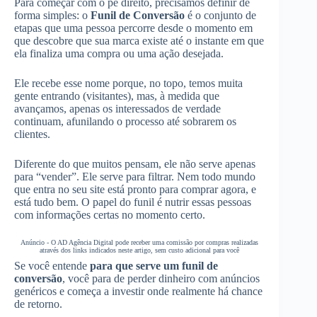
Para começar com o pé direito, precisamos definir de
forma simples: o
Funil de Conversão
é o conjunto de
etapas que uma pessoa percorre desde o momento em
que descobre que sua marca existe até o instante em que
ela finaliza uma compra ou uma ação desejada.
Ele recebe esse nome porque, no topo, temos muita
gente entrando (visitantes), mas, à medida que
avançamos, apenas os interessados de verdade
continuam, afunilando o processo até sobrarem os
clientes.
Diferente do que muitos pensam, ele não serve apenas
para “vender”. Ele serve para filtrar. Nem todo mundo
que entra no seu site está pronto para comprar agora, e
está tudo bem. O papel do funil é nutrir essas pessoas
com informações certas no momento certo.
Anúncio - O AD Agência Digital pode receber uma comissão por compras realizadas
através dos links indicados neste artigo, sem custo adicional para você
Se você entende
para que serve um funil de
conversão
, você para de perder dinheiro com anúncios
genéricos e começa a investir onde realmente há chance
de retorno.